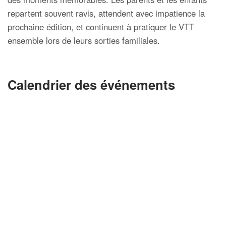
repartent souvent ravis, attendent avec impatience la
prochaine édition, et continuent à pratiquer le VTT
ensemble lors de leurs sorties familiales.
Calendrier des événements
Le calendrier des événements de VTT pour enfants est
disponible sur de nombreuses plateformes en ligne. Les
clubs de VTT mettent à jour régulièrement leurs pages
avec des informations sur les prochaines courses, les
ateliers et les journées d'initiation. Ces activités sont
souvent annoncées à l'avance pour permettre aux
familles de prévoir leur participation. En plus des
courses, les journées de découverte offrent une belle
opportunité d'apprentissage et d'échanges entre jeunes